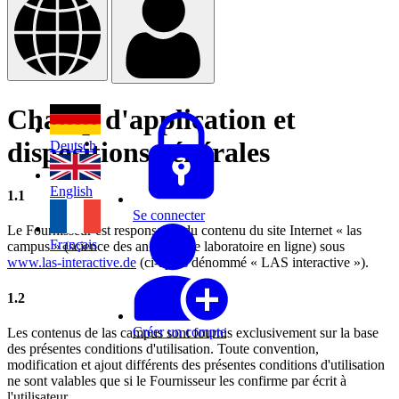
Champ d'application et
dispositions générales
Deutsch
English
1.1
Se connecter
Le Fournisseur est responsable du contenu du site Internet « las
Français
campus » (science des animaux de laboratoire en ligne) sous
www.las-interactive.de
(ci-après dénommé « LAS interactive »).
1.2
Créer un compte
Les contenus de las campus sont fournis exclusivement sur la base
des présentes conditions d'utilisation. Toute convention,
modification et ajout différents des présentes conditions d'utilisation
ne sont valables que si le Fournisseur les confirme par écrit à
l'utilisateur.