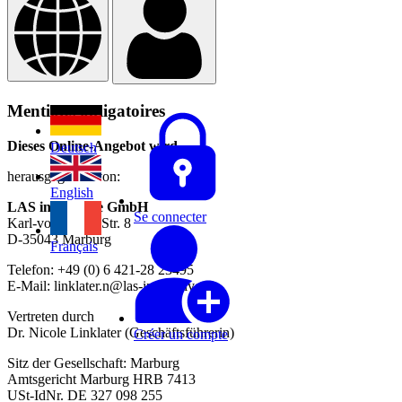
Mentions obligatoires
Dieses Online-Angebot wird
Deutsch
herausgegeben von:
English
LAS interactive GmbH
Se connecter
Karl-von-Frisch Str. 8
D-35043 Marburg
Français
Telefon: +49 (0) 6 421-28 23495
E-Mail: linklater.n@las-interactive.de
Vertreten durch
Dr. Nicole Linklater (Geschäftsführerin)
Créer un compte
Sitz der Gesellschaft: Marburg
Amtsgericht Marburg HRB 7413
USt-IdNr. DE 327 098 255